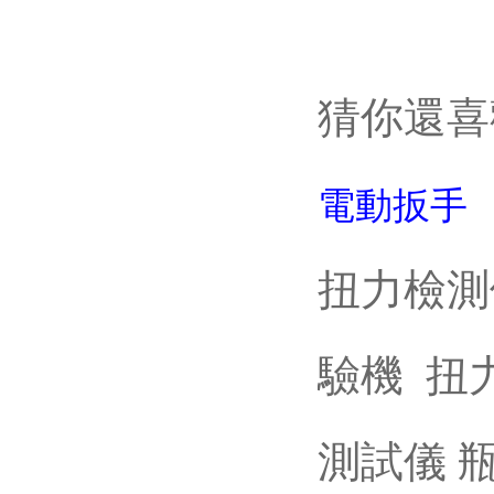
猜你還喜
電動扳手
扭力檢測
驗機 扭
測試儀 