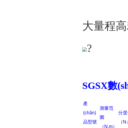
大量程高
?
SGSX
數(
產
測量范
(chǎn)
分度
圍
品型號
（N
（N.m）