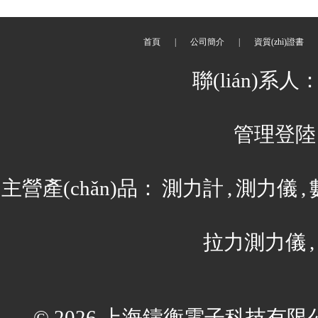
首頁
|
公司簡介
|
資質(zhì)證書
聯(lián)系人
管理登陸
主營產(chǎn)品：
測力計
,
測力儀
,
拉力測力儀
,
© 2026 上海鑄衡電子科技有限公司(