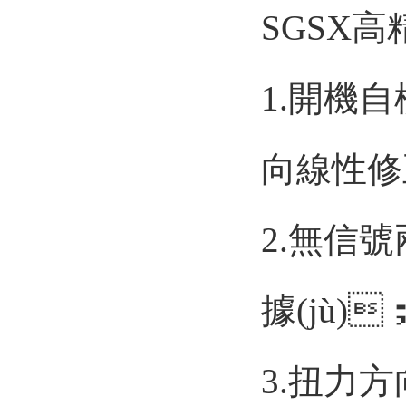
SGSX高
1.開機自
向線性修正
2.無信號
據(jù)
3.扭力方向