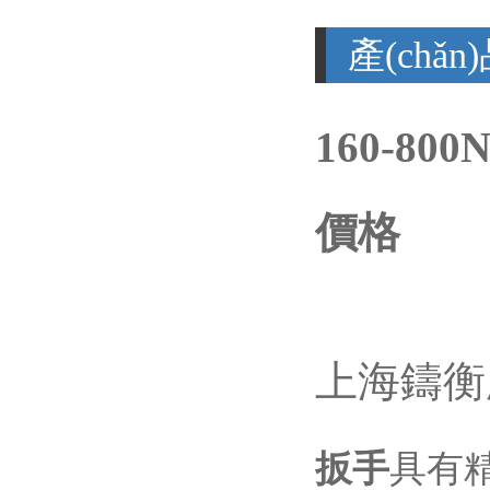
產(chǎ
160-80
價格
上海鑄衡廠
扳手
具有精