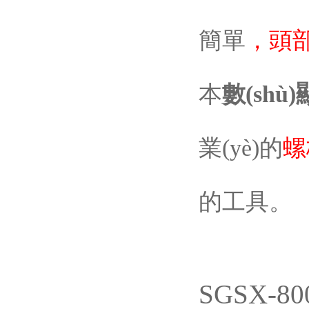
簡單
，頭
本
數(shù
業(yè)的
螺
的工具。
SGSX-8