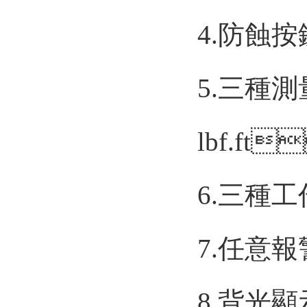
4.防蝕按鍵
5.三種
lbf.ft
6.三種工
7.任意報警
8.背光顯