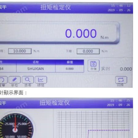
針顯示界面：