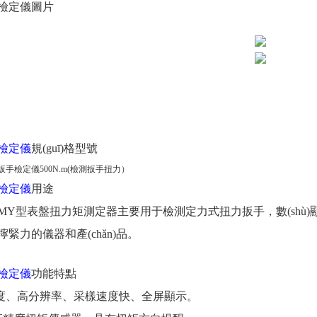
檢定儀
圖片
檢定儀
規(guī)格型號
檢定儀
用途
MY型
表盤扭力矩測定器
主要用于檢測定力式扭力扳手，數(shù)顯
緊力的儀器和產(chǎn)品。
檢定儀
功能特點
 高精度、高分辨率、采樣速度快、全屏顯示。