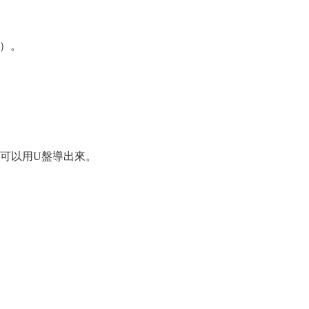
t）。
，也可以用U盤導出來。