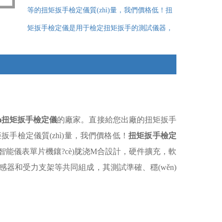
等的扭矩扳手檢定儀質(zhì)量，我們價格低！扭
矩扳手檢定儀是用于檢定扭矩扳手的測試儀器，
N.m扭矩扳手檢定儀
的廠家。直接給您出廠的扭矩扳手
扳手檢定儀質(zhì)量，我們價格低！
扭矩扳手檢定
儀表單片機鑲?cè)胧浇M合設計，硬件擴充，軟
支架等共同組成，其測試準確、穩(wěn)