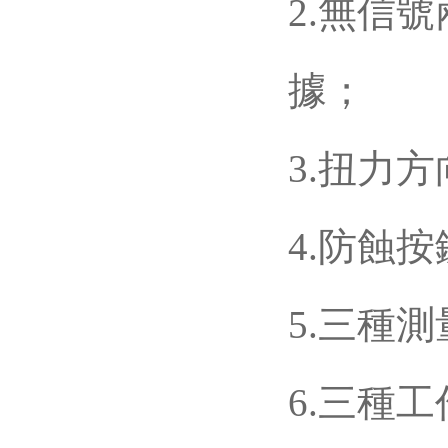
2.無信號兩
據；
3.扭力方向
4.防蝕按鍵
5.三種測量
6.三種工