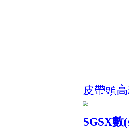
皮帶頭高
SGSX
數(