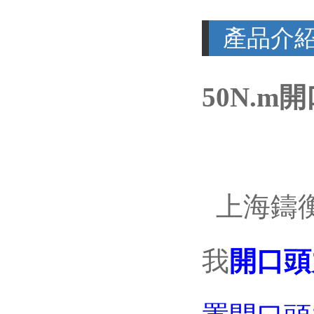
產品介
50N.
上海鑄
我
開口頭